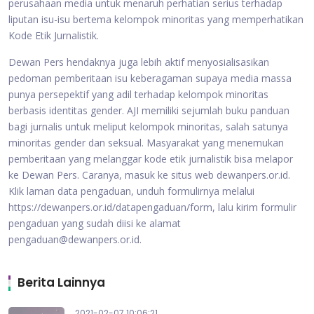
perusahaan media untuk menaruh perhatian serius terhadap
liputan isu-isu bertema kelompok minoritas yang memperhatikan
Kode Etik Jurnalistik.
Dewan Pers hendaknya juga lebih aktif menyosialisasikan
pedoman pemberitaan isu keberagaman supaya media massa
punya persepektif yang adil terhadap kelompok minoritas
berbasis identitas gender. AJI memiliki sejumlah buku panduan
bagi jurnalis untuk meliput kelompok minoritas, salah satunya
minoritas gender dan seksual. Masyarakat yang menemukan
pemberitaan yang melanggar kode etik jurnalistik bisa melapor
ke Dewan Pers. Caranya, masuk ke situs web dewanpers.or.id.
Klik laman data pengaduan, unduh formulirnya melalui
https://dewanpers.or.id/datapengaduan/form, lalu kirim formulir
pengaduan yang sudah diisi ke alamat
pengaduan@dewanpers.or.id.
Berita Lainnya
2021-02-07 10:06:21