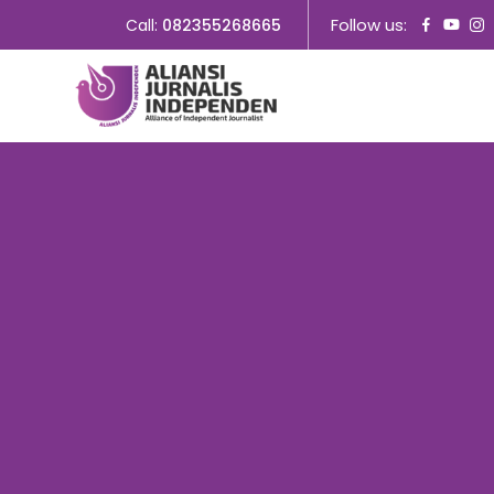
Follow us:
Call:
082355268665