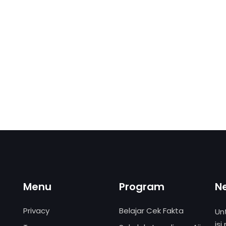
Menu
Program
N
Privacy
Belajar Cek Fakta
Un
isi