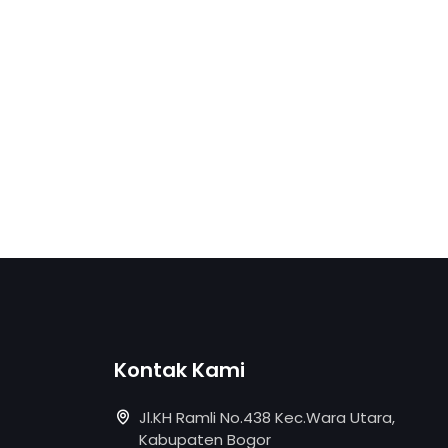
Kontak Kami
Jl.KH Ramli No.438 Kec.Wara Utara,
Kabupaten Bogor